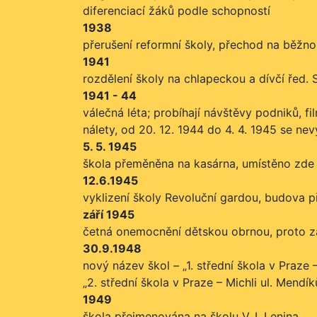
diferenciací žáků podle schopností
1938
přerušení reformní školy, přechod na běžn
1941
rozdělení školy na chlapeckou a dívčí řed. 
1941 - 44
válečná léta; probíhají návštěvy podniků, 
nálety, od 20. 12. 1944 do 4. 4. 1945 se ne
5. 5. 1945
škola přeměněna na kasárna, umístěno zde p
12.6.1945
vyklizení školy Revoluční gardou, budova p
září 1945
četná onemocnění dětskou obrnou, proto za
30.9.1948
nový název škol – „1. střední škola v Praze
„2. střední škola v Praze – Michli ul. Mendí
1949
škola přejmenována na školu V. I. Lenina