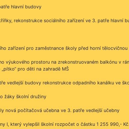
 patře hlavní budovy
kříňky, rekonstrukce sociálního zařízení ve 3. patře hlavní 
ího zařízení pro zaměstnance školy před horní tělocvičnou
ého výukového prostoru na zrekonstruovaném balkónu v rám
 „pítko“ pro děti na zahradě MŠ
patře vedlejší budovy rekonstrukce odpadního kanálku ve škol
o žáky školní družiny
oly nová počítačová učebna ve 3. patře vedlejší učebny
 I, který vylepšil školní rozpočet o částku 1 255 990,- Kč