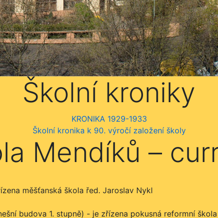
Školní kroniky
KRONIKA 1929-1933
Školní kronika k 90. výročí založení školy
la Mendíků – cur
řízena měšťanská škola řed. Jaroslav Nykl
ešní budova 1. stupně) - je zřízena pokusná reformní škol