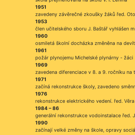
1951
zavedeny závěrečné zkoušky žáků řed. Ot
1953
člen učitelského sboru J. Baštář vyhlášen 
1960
osmiletá školní docházka změněna na devíti
1961
požár plynojemu Michelské plynárny - žáci 
1969
zavedena diferenciace v 8. a 9. ročníku na t
1971
začíná rekonstrukce školy, zavedeno směnn
1976
rekonstrukce elektrického vedení. řed. Vě
1984 – 86
generální rekonstrukce vodoinstalace řed. 
1990
začínají velké změny na škole, opravy sociál