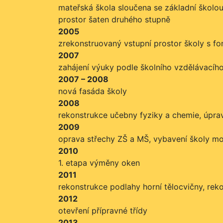
mateřská škola sloučena se základní školou,
prostor šaten druhého stupně
2005
zrekonstruovaný vstupní prostor školy s fo
2007
zahájení výuky podle školního vzdělávacíh
2007 – 2008
nová fasáda školy
2008
rekonstrukce učebny fyziky a chemie, úpra
2009
oprava střechy ZŠ a MŠ, vybavení školy mod
2010
1. etapa výměny oken
2011
rekonstrukce podlahy horní tělocvičny, reko
2012
otevření přípravné třídy
2013