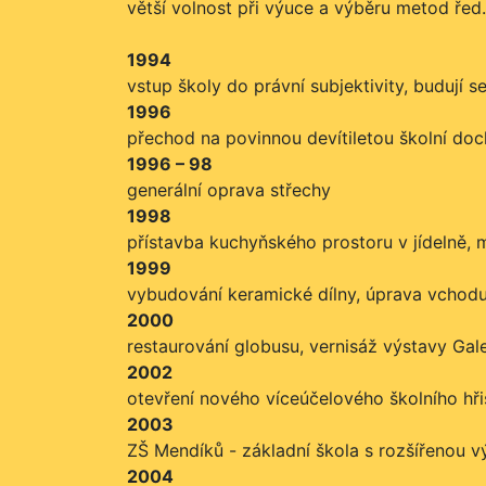
větší volnost při výuce a výběru metod řed.
1994
vstup školy do právní subjektivity, budují 
1996
přechod na povinnou devítiletou školní do
1996 – 98
generální oprava střechy
1998
přístavba kuchyňského prostoru v jídelně,
1999
vybudování keramické dílny, úprava vchodu
2000
restaurování globusu, vernisáž výstavy Gal
2002
otevření nového víceúčelového školního h
2003
ZŠ Mendíků - základní škola s rozšířenou
2004