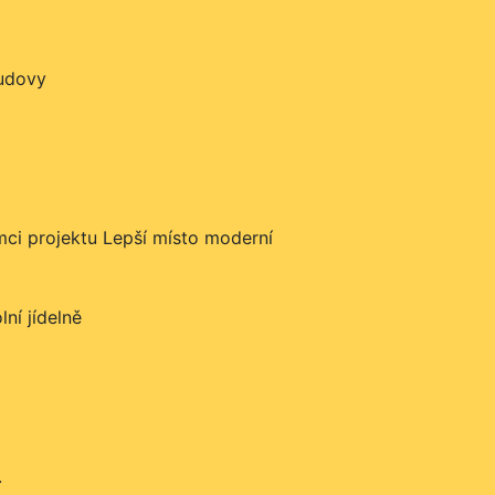
budovy
ci projektu Lepší místo moderní
ní jídelně
.