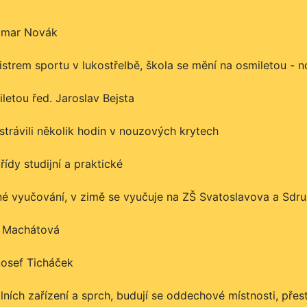
omar Novák
mistrem sportu v lukostřelbě, škola se mění na osmiletou - 
letou řed. Jaroslav Bejsta
strávili několik hodin v nouzových krytech
řídy studijní a praktické
é vyučování, v zimě se vyučuje na ZŠ Svatoslavova a Sdru
ra Machátová
Josef Ticháček
ních zařízení a sprch, budují se oddechové místnosti, přest