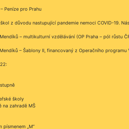
 – Peníze pro Prahu
 škol z důvodu nastupující pandemie nemoci COVID-19. Násl
endíků – multikulturní vzdělávání (OP Praha – pól růstu Č
Mendíků – Šablony II, financovaný z Operačního programu 
22:
 stupně
eřské školy
tě na zahradě MŠ
ým písmenem „M“