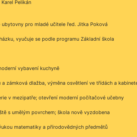
 Karel Pelikán
se ubytovny pro mladé učitele řed. Jitka Poková
cházku, vyučuje se podle programu Základní škola
 moderní vybavení kuchyně
 a zámková dlažba, výměna osvětlení ve třídách a kabinet
erie v mezipatře; otevření moderní počítačové učebny
řiště s umělým povrchem; škola nově vyzdobena
 výukou matematiky a přírodovědných předmětů