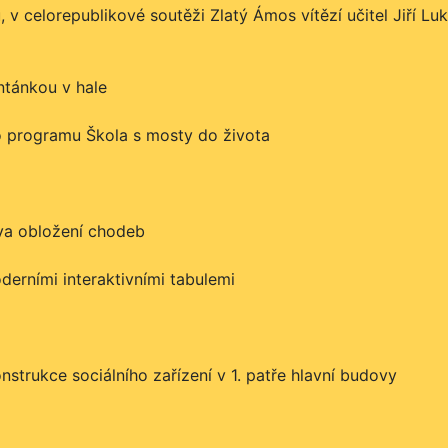
 v celorepublikové soutěži Zlatý Ámos vítězí učitel Jiří Lu
ntánkou v hale
o programu Škola s mosty do života
va obložení chodeb
erními interaktivními tabulemi
nstrukce sociálního zařízení v 1. patře hlavní budovy