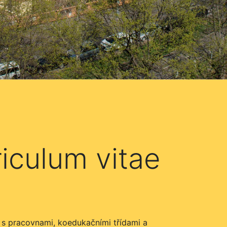
riculum vitae
a s pracovnami, koedukačními třídami a