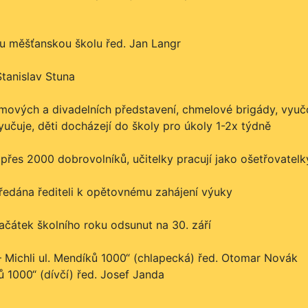
ou měšťanskou školu řed. Jan Langr
Stanislav Stuna
filmových a divadelních představení, chmelové brigády, vyu
vyučuje, děti docházejí do školy pro úkoly 1-2x týdně
řes 2000 dobrovolníků, učitelky pracují jako ošetřovatelk
ředána řediteli k opětovnému zahájení výuky
čátek školního roku odsunut na 30. září
 – Michli ul. Mendíků 1000“ (chlapecká) řed. Otomar Novák
ků 1000“ (dívčí) řed. Josef Janda